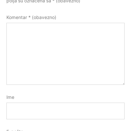
polja su označena sa
* (obavezno)
Komentar
* (obavezno)
Ime