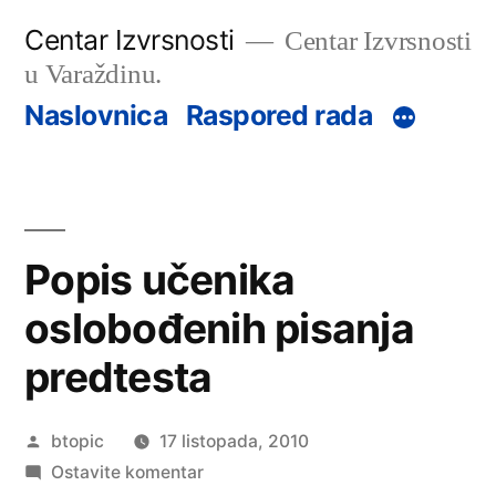
Preskoči
Centar Izvrsnosti
Centar Izvrsnosti
na
u Varaždinu.
sadržaj
Naslovnica
Raspored rada
Popis učenika
oslobođenih pisanja
predtesta
Objavio
btopic
17 listopada, 2010
na
Ostavite komentar