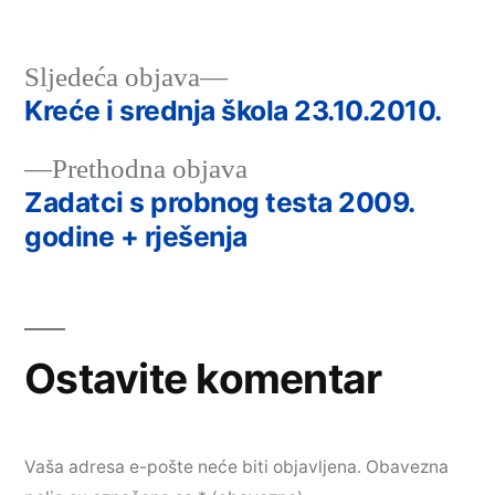
u
Sljedeća
Sljedeća objava
objava:
Kreće i srednja škola 23.10.2010.
Navigacija
Prethodna
Prethodna objava
objava
objava:
Zadatci s probnog testa 2009.
godine + rješenja
Ostavite komentar
Vaša adresa e-pošte neće biti objavljena.
Obavezna