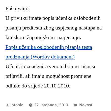
Popis
Poštovani!
učenika
oslobođenih
U privitku imate popis učenika oslobođenih
pisanja
pisanja predtesta zbog uspješnog nastupa na
predtesta
lanjskom županijskom natjecanju.
Popis učenika oslobođenih pisanja testa
predznanja (Wordov dokument)
Učenici označeni crvenom bojom nisu se
prijavili, ali imaju mogućnost promjene
odluke do srijede 20.10.2010.
Objavio
Objavljeno
btopic
17 listopada, 2010
Novosti