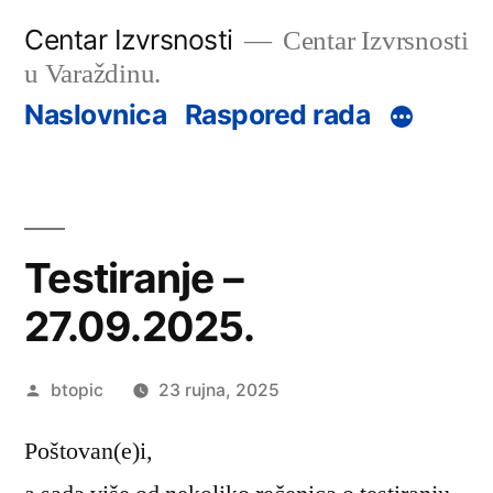
Preskoči
Centar Izvrsnosti
Centar Izvrsnosti
na
u Varaždinu.
sadržaj
Naslovnica
Raspored rada
Testiranje –
27.09.2025.
Objavio
btopic
23 rujna, 2025
Poštovan(e)i,