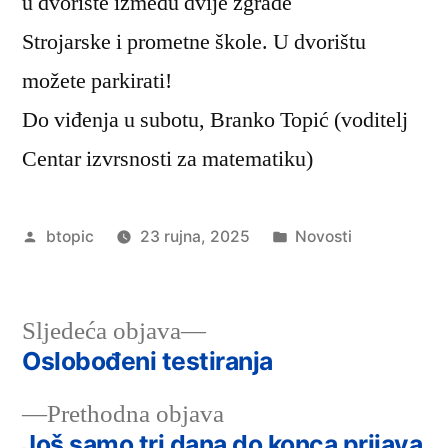
u dvorište između dvije zgrade
Strojarske i prometne škole. U dvorištu
možete parkirati!
Do viđenja u subotu, Branko Topić (voditelj
Centar izvrsnosti za matematiku)
Objavio
Objavljeno
btopic
23 rujna, 2025
Novosti
u
Sljedeća
Sljedeća objava
objava:
Oslobođeni testiranja
Navigacija
Prethodna
Prethodna objava
objava
objava:
Još samo tri dana do konca prijava