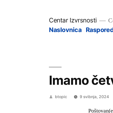
Preskoči
na
Centar Izvrsnosti
Ce
sadržaj
Naslovnica
Raspored
Imamo četv
Objavio
btopic
9 svibnja, 2024
Poštovan(e