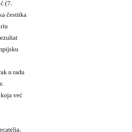
ć (7.
ka čestitka
riu
ezultat
mpijsku
rak u radu
r.
 koja već
ecatelja.