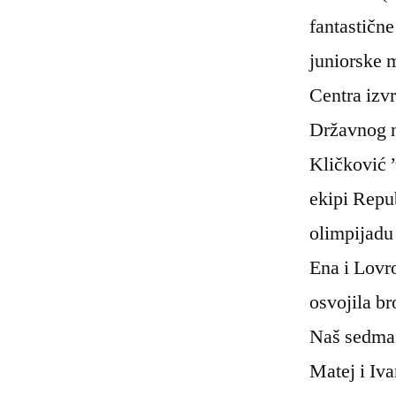
fantastične
juniorske 
Centra izv
Državnog n
Kličković ”
ekipi Repu
olimpijadu 
Ena i Lovro
osvojila b
Naš sedmaš 
Matej i Iva