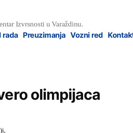
ntar Izvrsnosti u Varaždinu.
 rada
Preuzimanja
Vozni red
Kontak
ero olimpijaca
)i,