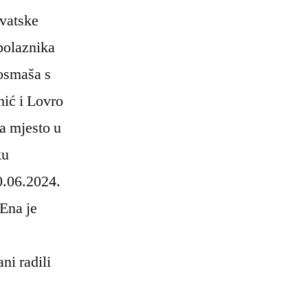
rvatske
polaznika
 osmaša s
ić i Lovro
la mjesto u
ku
0.06.2024.
 Ena je
ni radili