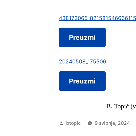
438173065_82158154666611
Preuzmi
20240508_175506
Preuzmi
B. Topić (v
Objavio
btopic
9 svibnja, 2024