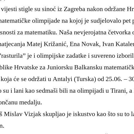
 vijesti stigle su sinoć iz Zagreba nakon održane H
matematičke olimpijade na kojoj je sudjelovalo pet 
rsnosti za matematiku. Naša nevjerojatna četvorka
atjecanja Matej Križanić, Ena Novak, Ivan Katalen
rasturila” je i olimpijske zadatke i suvereno izbori
blike Hrvatske za Juniorsku Balkansku matematič
koja će se održati u Antalyi (Turska) od 25.06. – 3
 su i lani kao sedmaši bili na olimpijadi u Tirani, a
rončanu medalju.
Mislav Vizjak skupljao je iskustvo kao što su to la
n.