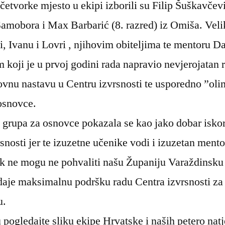
etvorke mjesto u ekipi izborili su Filip Šuškavčevi
Samobora i Max Barbarić (8. razred) iz Omiša. Veli
, Ivanu i Lovri , njihovim obiteljima te mentoru Da
koji je u prvoj godini rada napravio nevjerojatan r
ovnu nastavu u Centru izvrsnosti te usporedno ”oli
osnovce.
 grupa za osnovce pokazala se kao jako dobar isko
snosti jer te izuzetne učenike vodi i izuzetan mento
ek ne mogu ne pohvaliti našu Županiju Varaždinsku
daje maksimalnu podršku radu Centra izvrsnosti za
u.
pogledajte sliku ekipe Hrvatske i naših petero natj