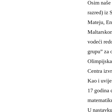
Osim naše č
razred) iz 
Mateju, Eni
Maltarskom 
vodeći red
grupu” za 
Olimpijska
Centra izvr
Kao i uvij
17 godina 
matematik
U nastavku 