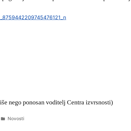
5_8759442209745476121_n
iše nego ponosan voditelj Centra izvrsnosti)
Objavljeno
Novosti
u