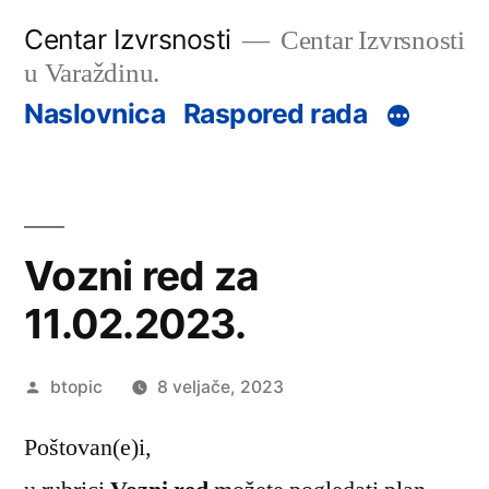
Preskoči
Centar Izvrsnosti
Centar Izvrsnosti
na
u Varaždinu.
sadržaj
Naslovnica
Raspored rada
Vozni red za
11.02.2023.
Objavio
btopic
8 veljače, 2023
Poštovan(e)i,