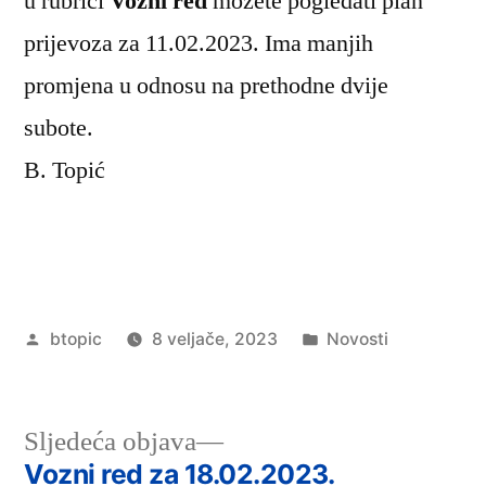
u rubrici
Vozni red
možete pogledati plan
prijevoza za 11.02.2023. Ima manjih
promjena u odnosu na prethodne dvije
subote.
B. Topić
Objavio
Objavljeno
btopic
8 veljače, 2023
Novosti
u
Sljedeća
Sljedeća objava
objava:
Vozni red za 18.02.2023.